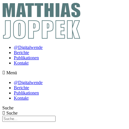
Zum
Inhalt
springen
@Digitalwende
Berichte
Publikationen
Kontakt
Menü
@Digitalwende
Berichte
Publikationen
Kontakt
Suche
Suche