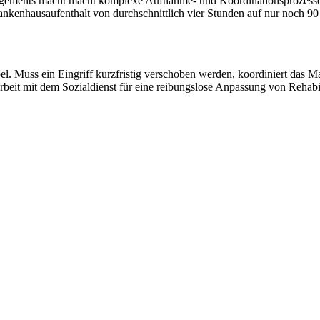
ements macht macht komplexe Aufnahme- und Koordinationsprozesse e
nkenhausaufenthalt von durchschnittlich vier Stunden auf nur noch 90
el. Muss ein Eingriff kurzfristig verschoben werden, koordiniert das
eit mit dem Sozialdienst für eine reibungslose Anpassung von Rehabili