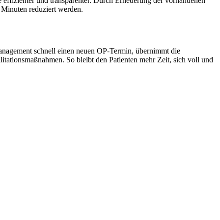
ffizienter und transparenter. Durch Erneuerung der vorhandenen
 Minuten reduziert werden.
 Management schnell einen neuen OP-Termin, übernimmt die
tationsmaßnahmen. So bleibt den Patienten mehr Zeit, sich voll und