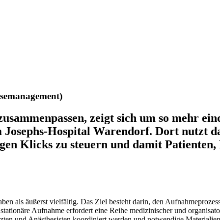
asemanagement)
zusammenpassen, zeigt sich um so mehr eind
osephs-Hospital Warendorf. Dort nutzt da
en Klicks zu steuern und damit Patienten,
gaben als äußerst vielfältig. Das Ziel besteht darin, den Aufnahmeproze
tationäre Aufnahme erfordert eine Reihe medizinischer und organisatori
rzten und Anästhesisten koordiniert werden und notwendige Materialie